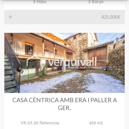
3 Habs.
2 Banys
425.000€
CASA CÈNTRICA AMB ERA I PALLER A
GER.
VK-03-26 Referencia
459 m2