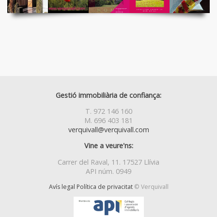
Gestió immobiliària de confiança:
T. 972 146 160
M. 696 403 181
verquivall@verquivall.com
Vine a veure'ns:
Carrer del Raval, 11. 17527 Llívia
API núm. 0949
Avís legal
Política de privacitat
© Verquivall