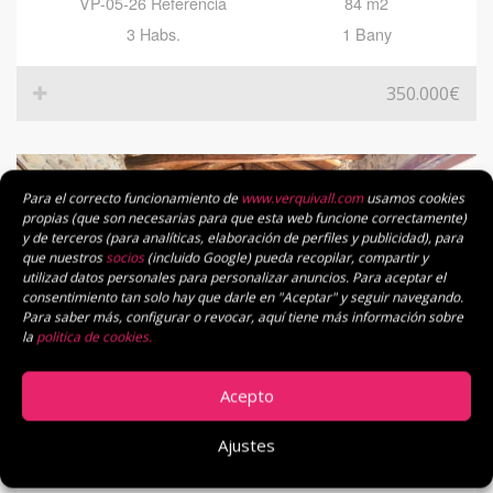
VP-05-26 Referencia
84 m2
3 Habs.
1 Bany
350.000€
Para el correcto funcionamiento de
www.verquivall.com
usamos cookies
propias (que son necesarias para que esta web funcione correctamente)
y de terceros (para analíticas, elaboración de perfiles y publicidad), para
que nuestros
socios
(incluido Google) pueda recopilar, compartir y
utilizad datos personales para personalizar anuncios. Para aceptar el
consentimiento tan solo hay que darle en "Aceptar" y seguir navegando.
Para saber más, configurar o revocar, aquí tiene más información sobre
la
politica de cookies.
Acepto
CASA APARELLADA A DORRES
Ajustes
VK-02-26 Referencia
97 m2