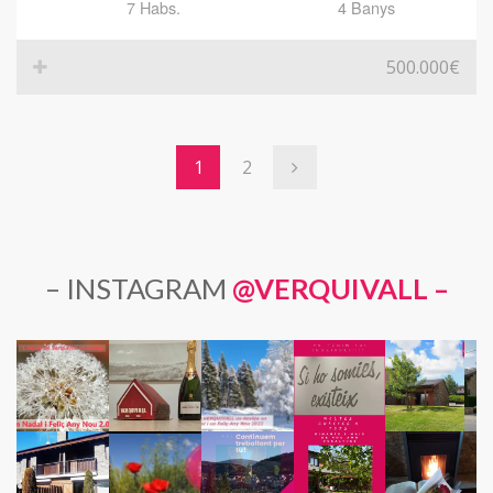
7 Habs.
4 Banys
500.000€
1
2
– INSTAGRAM
@VERQUIVALL
–