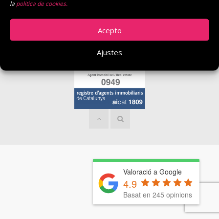
la
politica de cookies.
Carrer del Raval, 11. 17527 Llívia
API núm. 0949
Acepto
Avís legal
Política de privacitat
© Verquivall
Ajustes
Valoració a Google
4.9
Basat en 245 opinions