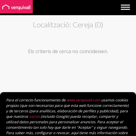
Localització: Cereja (0)
Els criteris de cerca no coincideixen.
Para el correcto funcionamiento de
www.verquivall.com
usamos cookies
Gestió immobiliària de confiança:
propias (que son necesarias para que esta web funcione correctamente)
y de terceros (para analíticas, elaboración de perfiles y publicidad), para
T. 972 146 160
que nuestros
socios
(incluido Google) pueda recopilar, compartir y
M. 696 403 181
utilizad datos personales para personalizar anuncios. Para aceptar el
verquivall@verquivall.com
consentimiento tan solo hay que darle en "Aceptar" y seguir navegando.
Para saber más, configurar o revocar, aquí tiene más información sobre
Vine a veure'ns: