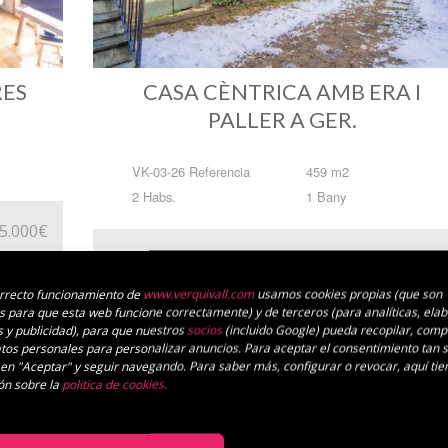
RES
CASA CÈNTRICA AMB ERA I
PALLER A GER.
VK-03-26 Referencia
459 m2
2 Habs.
1 Bany
5.000€
480.00
orrecto funcionamiento de
www.verquivall.com
usamos cookies propias (que son
s para que esta web funcione correctamente) y de terceros (para analíticas, ela
s y publicidad), para que nuestros
socios
(incluido Google) pueda recopilar, compa
datos personales para personalizar anuncios. Para aceptar el consentimiento tan 
 en "Aceptar" y seguir navegando. Para saber más, configurar o revocar, aquí ti
ón sobre la
politica de cookies.