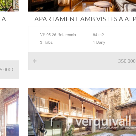
 A
APARTAMENT AMB VISTES A ALP
VP-05-26 Referencia
84 m2
3 Habs.
1 Bany
350.00
5.000€