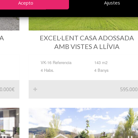
Acepto
Ajustes
 A
EXCEL·LENT CASA ADOSSADA
AMB VISTES A LLÍVIA
VK-16 Referencia
143 m2
4 Habs.
4 Banys
0.000€
595.00