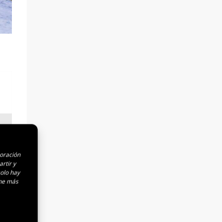
0€
boración
rtir y
solo hay
ene más