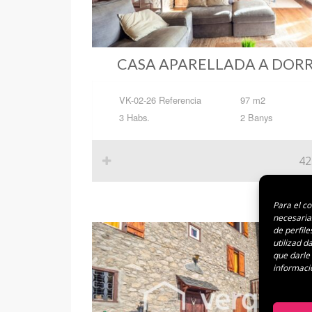
CASA APARELLADA A DOR
VK-02-26 Referencia
97 m2
3 Habs.
2 Banys
42
Para el c
necesaria
de perfile
utilizad 
que darle
informaci