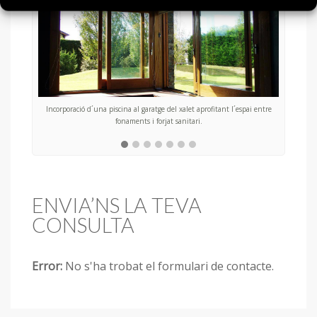
Incorporació d´una piscina al garatge del xalet aprofitant l´espai entre
fonaments i forjat sanitari.
ENVIA’NS LA TEVA
CONSULTA
Error:
No s'ha trobat el formulari de contacte.