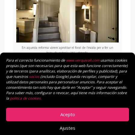
Aquesta c
mplitud i
En aquesta reforma vàrem aprofitar el forat de l’escala per a fer un
sostre
grada.
bany de cortesia útil i còmode.
Para el correcto funcionamiento de
www.verquivall.com
usamos cookies
propias (que son necesarias para que esta web funcione correctamente)
y de terceros (para analíticas, elaboración de perfiles y publicidad), para
que nuestros
socios
(incluido Google) pueda recopilar, compartir y
utilizad datos personales para personalizar anuncios. Para aceptar el
REHABILITACIÓ I
consentimiento tan solo hay que darle en "Aceptar" y seguir navegando.
Para saber más, configurar o revocar, aquí tiene más información sobre
INTERIORISME
la
politica de cookies.
Acepto
Ajustes