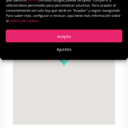
que nuestros
socios
(incluido Google) pueda recopilar, compartir y
utilizad datos personales para personalizar anuncios. Para aceptar el
consentimiento tan solo hay que darle en "Aceptar" y seguir navegando.
Para saber más, configurar o revocar, aquí tiene más información sobre
Localització Actual
la
politica de cookies.
Acepto
Ajustes