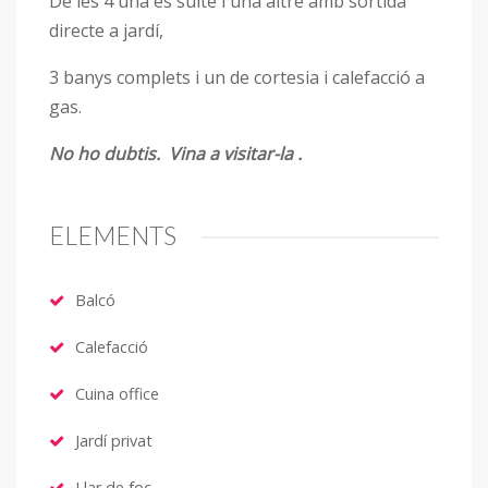
De les 4 una és suite i una altre amb sortida
directe a jardí,
3 banys complets i un de cortesia i calefacció a
gas.
No ho dubtis. Vina a visitar-la .
ELEMENTS
Balcó
Calefacció
Cuina office
Jardí privat
Llar de foc