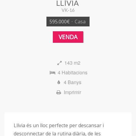
LLÍVIA
VK-16
595.000€
·
Casa
VENDA
143 m2
4 Habitacions
4 Banys
Imprimir
Llívia és un lloc perfecte per descansar i
desconnectar de la rutina diària, de les