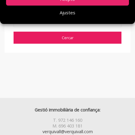
Ajustes
Gestió immobiliària de confiança:
T. 972 146 160
M. 696 403 181
verquivall@verquivall.com