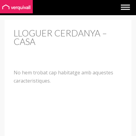
LLOGUER CERDANYA –
CASA
No hem trobat cap habitatge amb aquestes
caracteristiques.