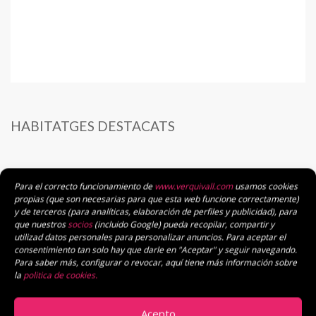
HABITATGES DESTACATS
Para el correcto funcionamiento de
www.verquivall.com
usamos cookies
CERCA EL TEU HABITATGE
propias (que son necesarias para que esta web funcione correctamente)
y de terceros (para analíticas, elaboración de perfiles y publicidad), para
que nuestros
socios
(incluido Google) pueda recopilar, compartir y
utilizad datos personales para personalizar anuncios. Para aceptar el
consentimiento tan solo hay que darle en "Aceptar" y seguir navegando.
Para saber más, configurar o revocar, aquí tiene más información sobre
la
politica de cookies.
Acepto
50.000€
a
1.500.000€