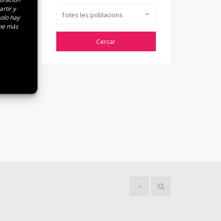
rtir y
Totes les poblacions
solo hay
ene más