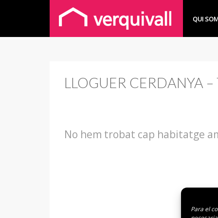
QUI SOM
LLOGUER CERDANYA – 
No hem trobat cap habitatge am
Para el c
necesaria