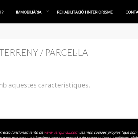
 ?
IMMOBILIÀRIA
REHABILITACIÓ I INTERIORISME
CONTA
TERRENY / PARCEL·LA
b aquestes caracteristiques.
orrecto funcionamiento de
www.verquivall.com
usamos cookies propias (que son
s para que esta web funcione correctamente) y de terceros (para analíticas, ela