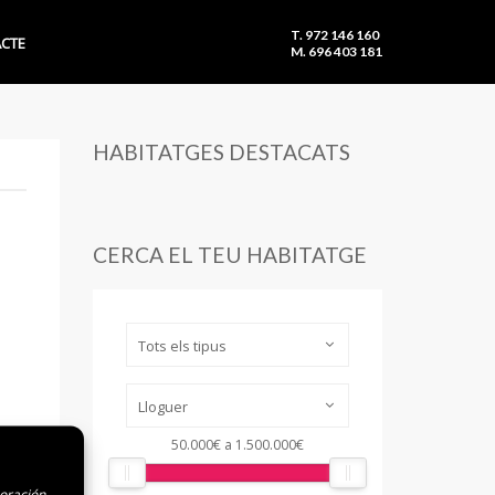
T. 972 146 160
CTE
M. 696 403 181
HABITATGES DESTACATS
CERCA EL TEU HABITATGE
Tots els tipus
Lloguer
50.000€
a
1.500.000€
boración