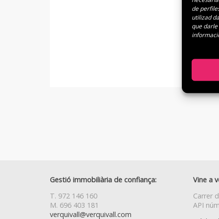
de perfile
utilizad 
que darle
informaci
Gestió immobiliària de confiança:
Vine a v
T. 972 146 160
Carrer d
M. 696 403 181
API núm
verquivall@verquivall.com